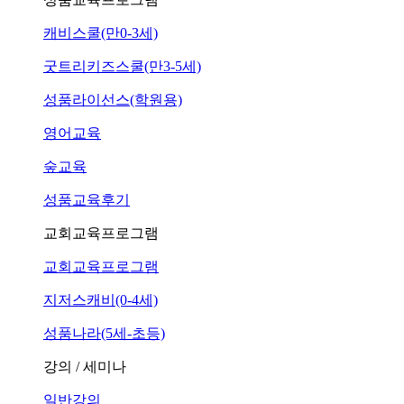
캐비스쿨(만0-3세)
굿트리키즈스쿨(만3-5세)
성품라이선스(학원용)
영어교육
숲교육
성품교육후기
교회교육프로그램
교회교육프로그램
지저스캐비(0-4세)
성품나라(5세-초등)
강의 / 세미나
일반강의