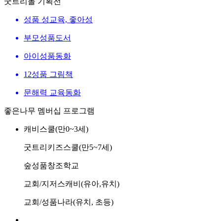
굿트리몰 기획전
성품 성교육, 좋아성
부모성품도서
아이성품동화
12성품 그림책
문해력 교육동화
좋은나무 멤버십 프로그램
캐비스쿨(만0~3세)
굿트리키즈스쿨(만5~7세)
숲성품창조학교
교회/지저스캐비(유아,유치)
교회/성품나라(유치, 초등)