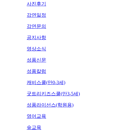
사진후기
강연일정
강연문의
공지사항
영상소식
성품신문
성품칼럼
캐비스쿨(만0-3세)
굿트리키즈스쿨(만3-5세)
성품라이선스(학원용)
영어교육
숲교육