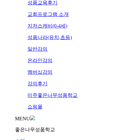
성품교육후기
교회프로그램 소개
지저스캐비(0-4세)
성품나라(유치,초등)
일반강의
온라인강의
멤버십강의
강의후기
미주좋은나무성품학교
쇼핑몰
MENU
좋은나무성품학교