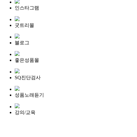
인스타그램
굿트리몰
블로그
좋은성품몰
SQ진단검사
성품노래듣기
강의/교육